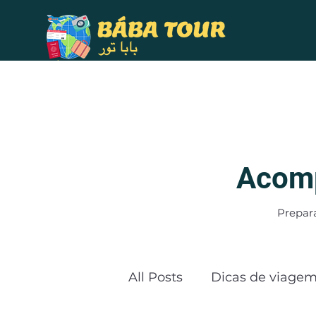
Home
Quem Somo
Acomp
Prepar
All Posts
Dicas de viage