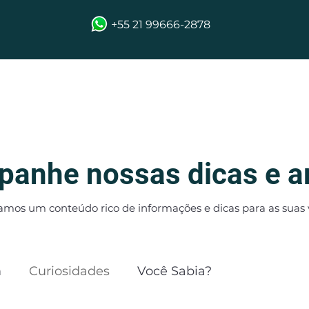
+55 21 99666-2878
s
Excursões
Galeria
Blog
Contato
M
anhe nossas dicas e a
amos um conteúdo rico de informações e dicas para as suas 
m
Curiosidades
Você Sabia?