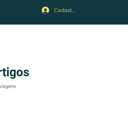
Cadastre-se
embros
rtigos
viagens