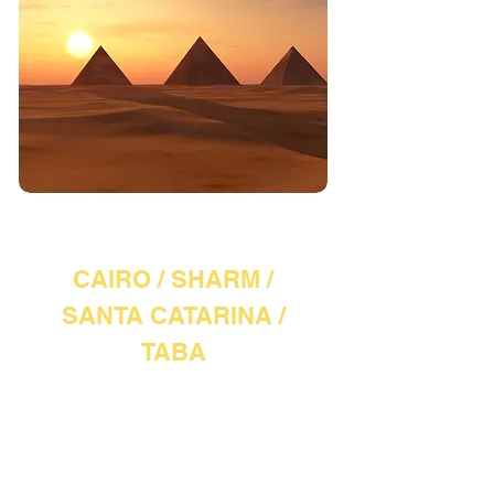
EGITO (02)
CAIRO / SHARM /
SANTA CATARINA /
TABA
2 NOITES EM CAIRO + 2 NOITES
EM SHARM +
1 NOITE EM SANTA CATARINA
6 DIAS / 5 NOITES