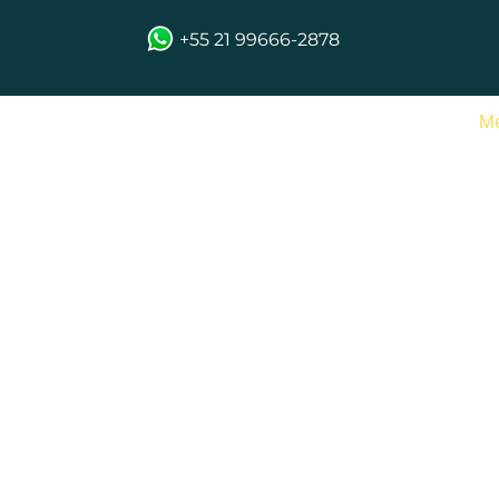
+55 21 99666-2878
s
Excursões
Galeria
Blog
Contato
M