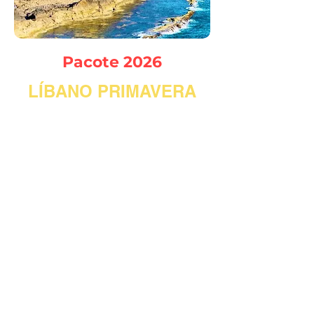
Pacote 2026
LÍBANO PRIMAVERA
A Primavera é
excelente época de
visitar o Líbano,
temperaturas
amenas, Flores das
Cerejeiras e
Amendoeiras
desabrochando,
picos das
montanhas