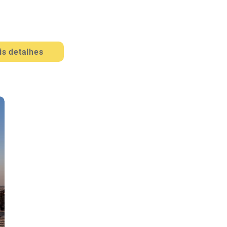
S / 7 NOITES
is detalhes