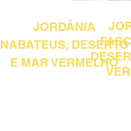
JORDÂNIA NABATEUS
JORDÂN
JO
JORDÂNIA
FASC
NABATEUS, DESERTO
DESER
E MAR VERMELHO
VE
3 NOITES AMMAN 
1 NOITE EM WADI RU
3 NOITES AMMAN + 2 NOITES EM PETRA +
1 NOITE EM WADI RUM + 1 NOITE EM AQABA