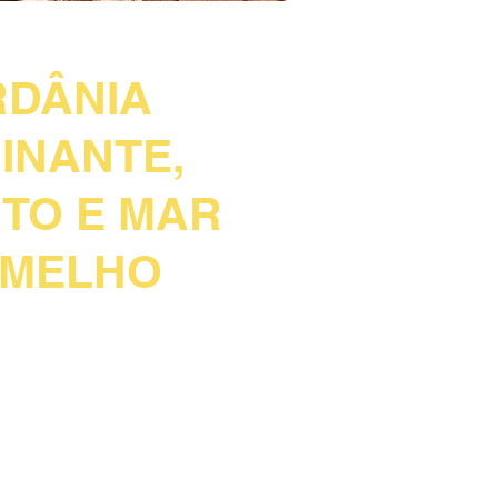
IA FASCINANTE
RDÂNIA
INANTE,
TO E MAR
RMELHO
+ 2 NOITES EM PETRA +
M + 1 NOITE NO MAR MORTO