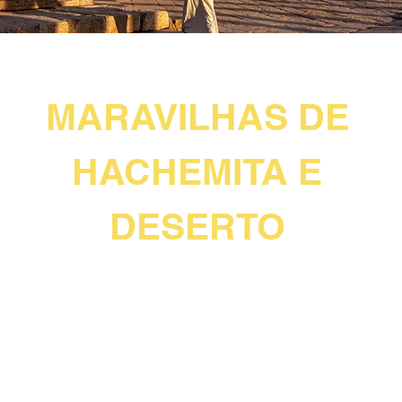
JORDÂNIA HACHEMITA
MARAVILHAS DE
HACHEMITA E
DESERTO
4 NOITES AMMAN + 2 NOITES EM PETRA +
1 NOITE EM WADI RUM
8 DIAS / 7 NOITES