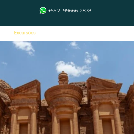
+55 21 99666-2878
s
Excursões
Galeria
Blog
Contato
M